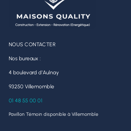
Volets
Portes d’entrées
Portes de garage
NOUS CONTACTER
Nos bureaux :
4 boulevard d’Aulnay
93250 Villemomble
01 48 55 00 01
Pavillon Témoin disponible à Villemomble