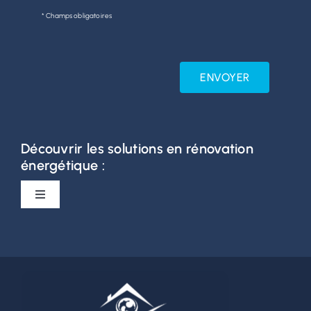
* Champs obligatoires
ENVOYER
Découvrir les solutions en rénovation
énergétique :
Toggle
Navigation
Rénovation fenêtres
Baies vitrées