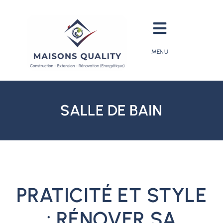
Passer
au
Toggle
contenu
MENU
Navigati
Ma maison
Extension
Rénovation
SALLE DE BAIN
Rénovation
énergétique
Aides
et primes
Maisons Quality
PRATICITÉ ET STYLE
Actualités
: RÉNOVER SA