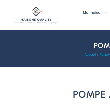
Passer
au
Ma maison
contenu
POMP
Accueil
Rénov
POMPE 