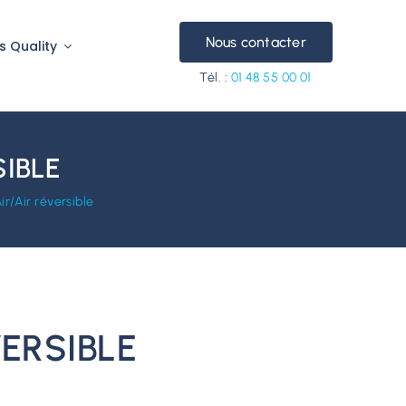
Nous contacter
s Quality
Tél. :
01 48 55 00 01
SIBLE
r/Air réversible
ERSIBLE